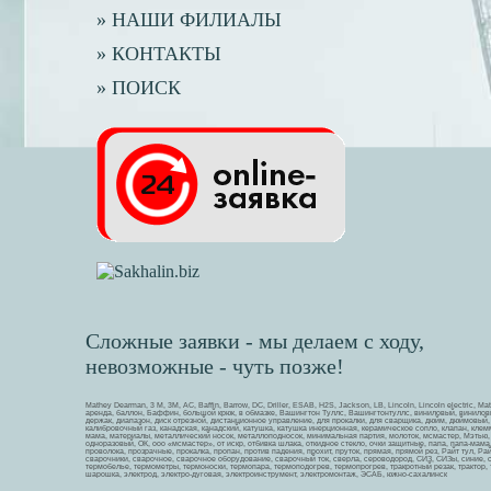
» НАШИ ФИЛИАЛЫ
» КОНТАКТЫ
» ПОИСК
Сложные заявки - мы делаем с ходу,
невозможные - чуть позже!
Mathey Dearman, 3 M, 3М, AC, Baffin, Barrow, DC, Driller, ESAB, H2S, Jackson, LB, Lincoln, Lincoln electric, M
аренда, баллон, Баффин, большой крюк, в обмазке, Вашингтон Туллс, Вашингтонтуллс, виниловый, виниловый
держак, диапазон, диск отрезной, дистанционное управление, для прокалки, для сварщика, дюйм, дюймовый
калибровочный газ, канадская, канадский, катушка, катушка инерционная, керамическое сопло, клапан, кле
мама, материалы, металлический носок, металлоподносок, минимальная партия, молоток, мсмастер, Мэтью,
одноразовый, ОК, ооо «мсмастер», от искр, отбивка шлака, откидное стекло, очки защитные, папа, папа-мам
проволока, прозрачные, прокалка, пропан, против падения, прохит, пруток, прямая, прямой рез, Райт тул, Ра
сварочники, сварочное, сварочное оборудование, сварочный ток, сверла, сероводород, СИЗ, СИЗы, синие, 
термобелье, термометры, термоноски, термопара, термоподогрев, термопрогрев, тракротный резак, трактор,
шарошка, электрод, электро-дуговая, электроинструмент, электромонтаж, ЭСАБ, южно-сахалинск