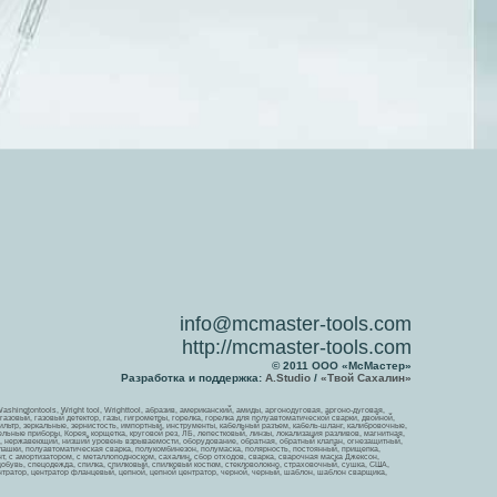
info@mcmaster-tools.com
http://mcmaster-tools.com
© 2011 ООО «МсМастер»
Разработка и поддержка:
A.Studio
/
«Твой Сахалин»
, Washingtontools, Wright tool, Wrighttool, абразив, американский, амиды, аргонодуговая, аргоно-дуговая,
зовый, газовый детектор, газы, гигрометры, горелка, горелка для полуавтоматической сварки, двойной,
льтр, зеркальные, зернистость, импортный, инструменты, кабельный разъем, кабель-шланг, калибровочные,
ьные приборы, Корея, корщетка, круговой рез, ЛБ, лепестковый, линзы, локализация разливов, магнитная,
й, нержавеющий, низший уровень взрываемости, оборудование, обратная, обратный клапан, огнезащитный,
 плашки, полуавтоматическая сварка, полукомбинезон, полумаска, полярность, постоянный, прищепка,
ент, с амортизатором, с металлоподноском, сахалин, сбор отходов, сварка, сварочная маска Джексон,
обувь, спецодежда, спилка, спилковый, спилковый костюм, стекловолокно, страховочный, сушка, США,
ентратор, центратор фланцевый, цепной, цепной центратор, черной, черный, шаблон, шаблон сварщика,