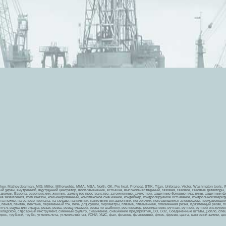
athey, Matheydearman, MIG, Miller, MIllerwelds, MMA, MSA, North, OK, Pro heat, Proheat, STIK, Titan, Unibraze, Victor, Washington tools
 экран, внутренний, внутренний центратор, воспламенение, вспышка, высококачественный, газовая, газовое, газовые детекторы, га
, дюймы, Европа, европейский, желтые, замкнутое пространство, затемненные, зачистной, защитные боковые пластины, защитный фи
мма заземления, комбинезон, комбинированный, комплексное снабжение, контейнер, контролируемое остывание, контрольноизмерител
 на ножке, на основе пропана, на складе, напильник, напильник ротационный, негорючий, неплавящимся электродом, нержавеюще
а, пенал, пентан, пентана, переменный ток, печь для сушки, пирометры, плазма, плазменная, плазменная резка, плазменный резак,
йттул, рамка для экрана, резак, резка, резка плазмой, резка по шаблону, респиратор, респираторы, ручная, ручной, ручной инструм
складской, слесарный инструмент, сменный фильтр, снабжение, снабжение предприятия, СО, СО2, Соединенные штаты, Сопло, спец
 трос, трубный, трубы, углекислота, углекислый газ, УОНИ, УШС, фал, фланец, фланцевый, флюс, фрезы, цанга, цанговый зажим, ц